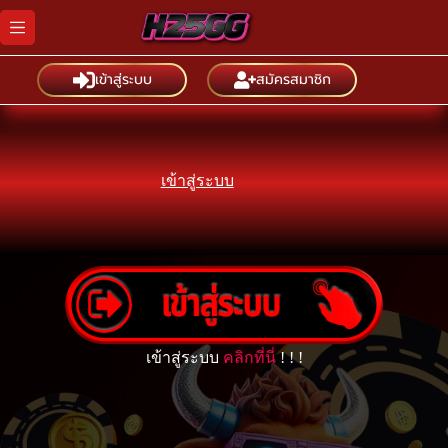
Skip
to
content
เข้าสู่ระบบ
สมัครสมาชิก
เข้าสู่ระบบ
เข้าสู่ระบบ
คลิกที่นี่
! ! !