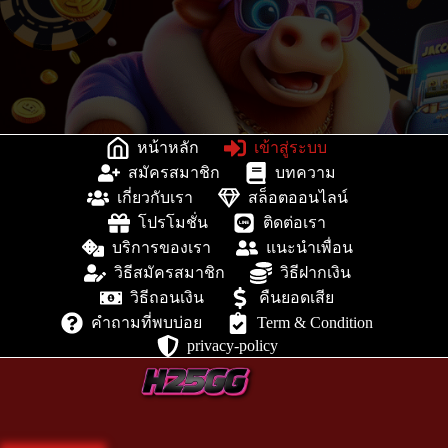
หน้าหลัก
เข้าสู่ระบบ
สมัครสมาชิก
บทความ
เกี่ยวกับเรา
สล็อตออนไลน์
โปรโมชั่น
ติดต่อเรา
บริการของเรา
แนะนำเพื่อน
วิธีสมัครสมาชิก
วิธีฝากเงิน
วิธีถอนเงิน
คืนยอดเสีย
Term & Condition
คำถามที่พบบ่อย
privacy-policy