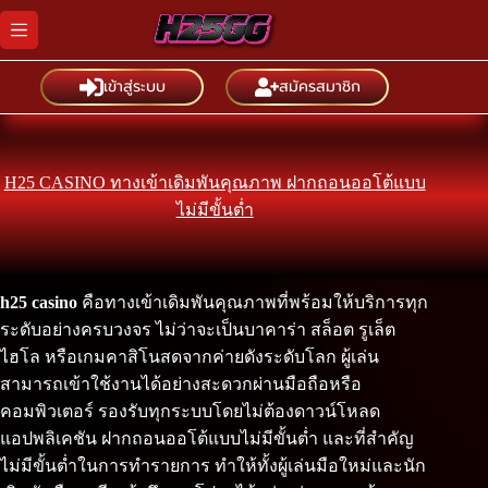
Skip
to
content
เข้าสู่ระบบ
สมัครสมาชิก
H25 CASINO ทางเข้าเดิมพันคุณภาพ ฝากถอนออโต้แบบ
ไม่มีขั้นต่ำ
h25 casino
คือทางเข้าเดิมพันคุณภาพที่พร้อมให้บริการทุก
ระดับอย่างครบวงจร ไม่ว่าจะเป็นบาคาร่า สล็อต รูเล็ต
ไฮโล หรือเกมคาสิโนสดจากค่ายดังระดับโลก ผู้เล่น
สามารถเข้าใช้งานได้อย่างสะดวกผ่านมือถือหรือ
คอมพิวเตอร์ รองรับทุกระบบโดยไม่ต้องดาวน์โหลด
แอปพลิเคชัน ฝากถอนออโต้แบบไม่มีขั้นต่ำ และที่สำคัญ
ไม่มีขั้นต่ำในการทำรายการ ทำให้ทั้งผู้เล่นมือใหม่และนัก