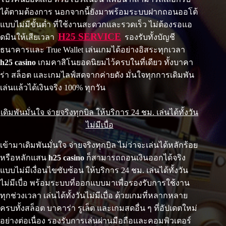
ได้ตามต้องการ นอกจากนี้ยังมาพร้อมระบบฝากถอนออโต้
แบบไม่มีขั้นต่ำ ที่ใช้งานสะดวกและรวดเร็ว ไม่ต้องรอแอ
H25 SERVICE
ดมินให้เสียเวลา
รองรับทั้งบัญชี
ธนาคารและ True Wallet เล่นเกมได้อย่างอิสระทุกเวลา
h25 casino
เกมคาสิโนยอดนิยมไว้ครบในที่เดียว ทั้งบาคา
ร่า สล็อต และเกมไลฟ์สดจากค่ายดัง มั่นใจทุกการเดิมพัน
เล่นแล้วได้เงินจริง 100% ทุกวัน
เดิมพันมั่นใจ จ่ายจริงทุกบิล ให้บริการ 24 ชม. เล่นได้ทั้งวัน
ไม่มีเบื่อ
เข้ามาเดิมพันมั่นใจ จ่ายจริงทุกบิล ไม่ว่าจะเล่นได้หลักร้อย
หรือหลักแสน
h25 casino
ก็สามารถถอนเงินออกได้จริง
แบบไม่มีเงื่อนไขซับซ้อน ให้บริการ 24 ชม. เล่นได้ทั้งวัน
ไม่มีเบื่อ พร้อมระบบที่ออกแบบมาเพื่อรองรับการใช้งาน
ทุกช่วงเวลา เล่นได้ทั้งวันไม่มีเบื่อ ด้วยเกมที่หลากหลาย
ครบทั้งสล็อต บาคาร่า รูเล็ต และเกมสดอื่น ๆ ที่อัปเดตใหม่
อย่างต่อเนื่อง รองรับการเล่นผ่านมือถือและคอมพิวเตอร์